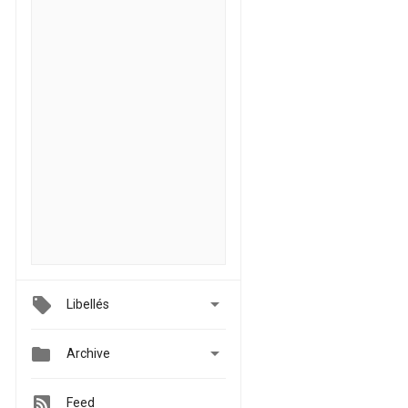

Libellés


Archive
Feed