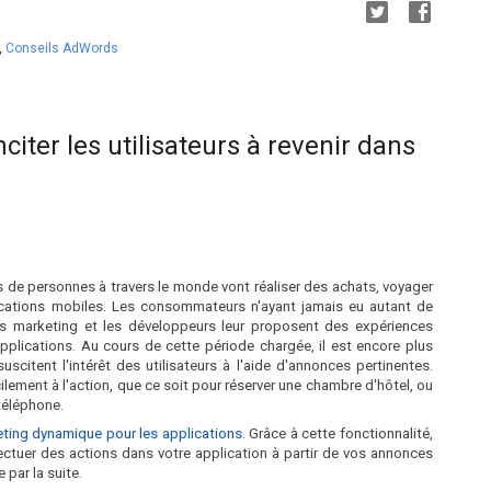
,
Conseils AdWords
nciter les utilisateurs à revenir dans
ns de personnes à travers le monde vont réaliser des achats, voyager
plications mobiles. Les consommateurs n'ayant jamais eu autant de
les marketing et les développeurs leur proposent des expériences
 applications. Au cours de cette période chargée, il est encore plus
citent l'intérêt des utilisateurs à l'aide d'annonces pertinentes.
ilement à l'action, que ce soit pour réserver une chambre d'hôtel, ou
 téléphone.
ting dynamique pour les applications
. Grâce à cette fonctionnalité,
fectuer des actions dans votre application à partir de vos annonces
 par la suite.