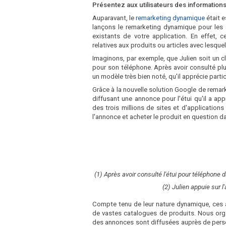
Présentez aux utilisateurs des informations
Auparavant, le
remarketing dynamique
était e
lançons le remarketing dynamique pour les ap
existants de votre application. En effet, 
relatives aux produits ou articles avec lesque
Imaginons, par exemple, que Julien soit un cli
pour son téléphone. Après avoir consulté plus
un modèle très bien noté, qu'il apprécie parti
Grâce à la nouvelle solution Google de remar
diffusant une annonce pour l'étui qu'il a ap
des trois millions de sites et d'applicatio
l'annonce et acheter le produit en question da
(1) Après avoir consulté l'étui pour téléphone 
(2) Julien appuie sur l
Compte tenu de leur nature dynamique, ces 
de vastes catalogues de produits. Nous orga
des annonces sont diffusées auprès de perso