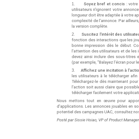
1.
Soyez bref et concis :
votre
utilisateurs n'ignorent votre annonc
longueur doit être adaptée à votre a
complexité de l'annonce. Par ailleurs,
la version complète.
2.
Suscitez l'intérêt des utilisat
fonction des interactions que les jo
bonne impression dès le début. Con
l'attention des utilisateurs et de les 
devez ainsi inclure des sous-titres
(par exemple, "Balayez l'écran pour le
3.
Affichez une incitation à l'actio
les utilisateurs à le télécharger afi
Téléchargez-le dès maintenant pour p
l'action soit aussi claire que possibl
télécharger facilement votre applicat
Nous mettons tout en œuvre pour apport
d'applications. Les annonces jouables en son
potentiel des campagnes UAC, consultez n
Posté par Sissie Hsiao, VP of Product Managem