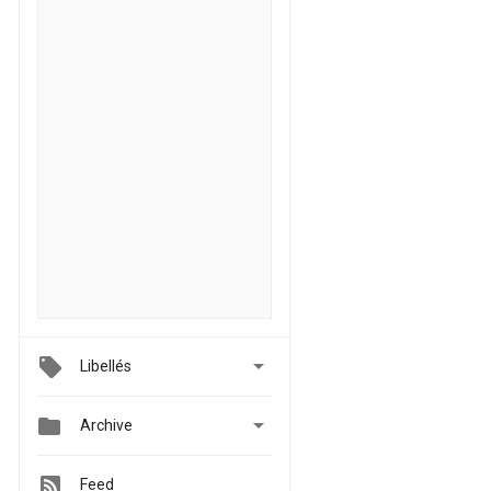

Libellés


Archive
Feed