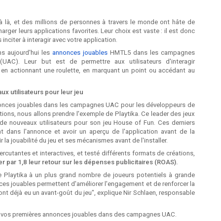
à là, et des millions de personnes à travers le monde ont hâte de
arger leurs applications favorites. Leur choix est vaste : il est donc
s inciter à interagir avec votre application.
ns aujourd'hui les
annonces jouables
HMTL5 dans les campagnes
 (UAC). Leur but est de permettre aux utilisateurs d'interagir
 en actionnant une roulette, en marquant un point ou accédant au
ux utilisateurs pour leur jeu
nonces jouables dans les campagnes UAC pour les développeurs de
tions, nous allons prendre l'exemple de Playtika. Ce leader des jeux
 de nouveaux utilisateurs pour son jeu House of Fun. Ces derniers
nt dans l'annonce et avoir un aperçu de l'application avant de la
r la jouabilité du jeu et ses mécanismes avant de l'installer.
rcutantes et interactives, et testé différents formats de créations,
er par 1,8 leur retour sur les dépenses publicitaires (ROAS).
de Playtika à un plus grand nombre de joueurs potentiels à grande
es jouables permettent d'améliorer l'engagement et de renforcer la
rs ont déjà eu un avant-goût du jeu", explique Nir Schlaen, responsable
user vos premières annonces jouables dans des campagnes UAC.