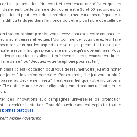
 contenu jouable doit être court et accrocheur afin d'éviter que les
e.
Idéalement, cette dernière doit durer entre 30 et 60 secondes. Sa
pplication et peut dépendre aussi bien du secteur concerné que de la
 la difficulté du jeu dans l'annonce doit être plus faible que celle de
eurs tout en restant précis :
vous devez concevoir votre annonce en
ueurs sont censés effectuer.
Pour commencer, vous devez leur faire
centrez-vous sur les aspects de votre jeu permettant de capter
inciter à revenir. Indiquez-leur clairement ce qu'ils doivent faire. Vous
 et des instructions expliquant précisément les mécanismes du jeu
 faire défiler" ou "Secouez votre téléphone pour sauter").
n claire :
c'est l'occasion pour vous de résumer votre jeu et d'inciter
n de jouer à la version complète.
Par exemple, "Le jeu vous a plu ?
asser au deuxième niveau." Il est essentiel que votre incitation à
e. Elle doit inclure une zone cliquable permettant aux utilisateurs de
ion.
er des innovations aux campagnes universelles de promotion
t la dernière illustration. Pour découvrir comment exploiter tout le
os
bonnes pratiques
.
ent, Mobile Advertising