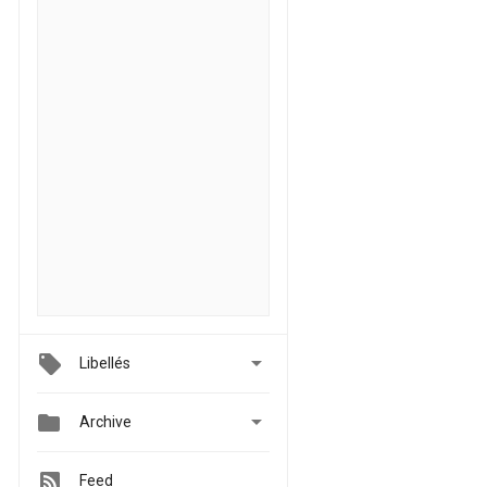

Libellés


Archive
Feed