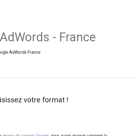
 AdWords - France
Google AdWords France
sissez votre format !
le
réseau de contenu Google
, nous avons évoqué comment la