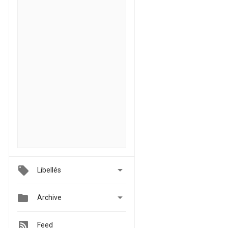

Libellés


Archive
Feed