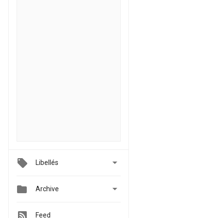

Libellés


Archive
Feed