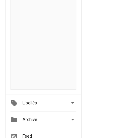

Libellés


Archive
Feed