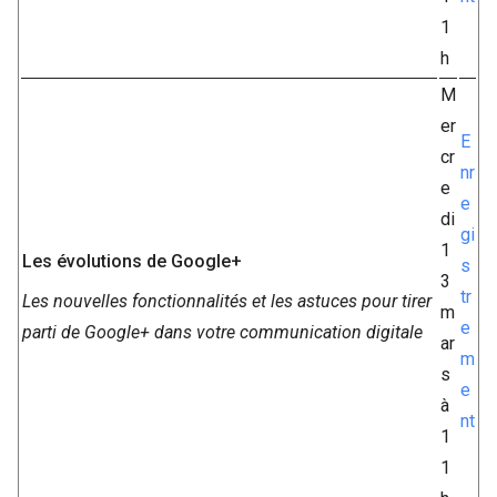
1
h
M
er
E
cr
nr
e
e
di
gi
1
Les évolutions de Google+
s
3
tr
Les nouvelles fonctionnalités et les astuces pour tirer
m
e
parti de Google+ dans votre communication digitale
ar
m
s
e
à
nt
1
1