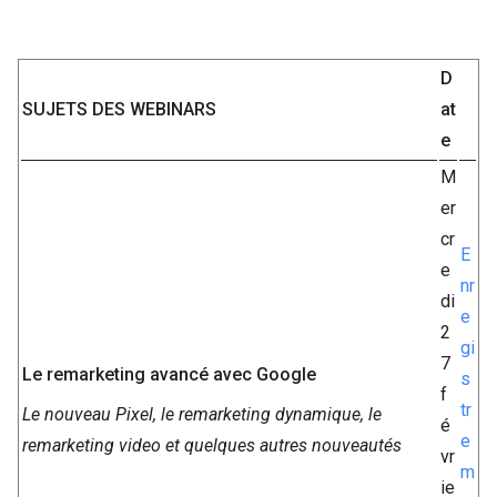
D
SUJETS DES WEBINARS
at
e
M
er
cr
E
e
nr
di
e
2
gi
7
Le remarketing avancé avec Google
s
f
tr
Le nouveau Pixel, le remarketing dynamique, le
é
e
remarketing video et quelques autres nouveautés
vr
m
ie