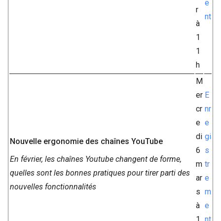
e
r
nt
à
1
1
h
M
er
E
cr
nr
e
e
di
gi
Nouvelle ergonomie des chaînes YouTube
6
s
En février, les chaînes Youtube changent de forme,
m
tr
quelles sont les bonnes pratiques pour tirer parti des
ar
e
nouvelles fonctionnalités
s
m
à
e
1
nt