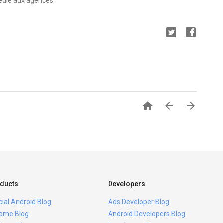
dédié aux agences



ducts
Developers
icial Android Blog
Ads Developer Blog
ome Blog
Android Developers Blog