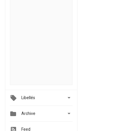

Libellés


Archive
Feed