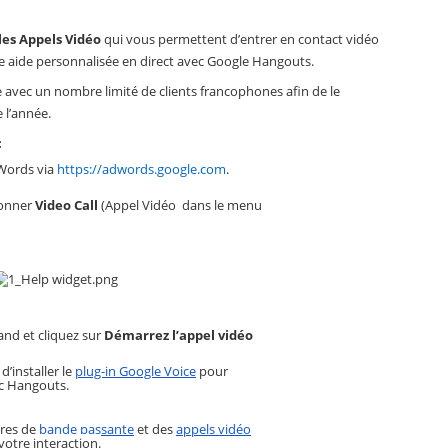
les Appels Vidéo
 qui vous permettent d’entrer en contact vidéo 
e aide personnalisée en direct avec Google Hangouts. 
avec un nombre limité de clients francophones afin de le 
 l’année.
:
ords via 
https://adwords.google.com
.
ionner 
Video Call 
(Appel Vidéo  dans le menu 
nd et cliquez sur 
Démarrez l’appel vidéo
’installer le 
plug-in Google Voice
 pour 
ec Hangouts.
res de 
bande passante
 et des 
appels vidéo
votre interaction.