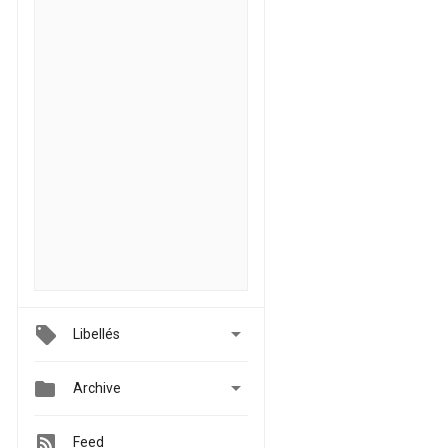

Libellés


Archive
Feed